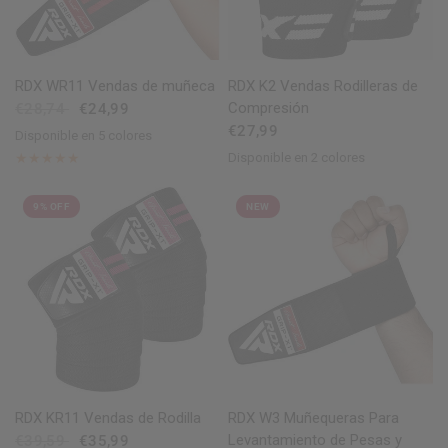
VISTA RÁPIDA
VISTA RÁPIDA
RDX
WR11 Vendas de muñeca
RDX
K2 Vendas Rodilleras de
Compresión
€28,74
€24,99
€27,99
Disponible en 5 colores
Red
Blue
Pink
Grey
White
Disponible en 2 colores
Black
Pink
9% OFF
NEW
VISTA RÁPIDA
VISTA RÁPIDA
RDX
KR11 Vendas de Rodilla
RDX
W3 Muñequeras Para
Levantamiento de Pesas y
€39,59
€35,99