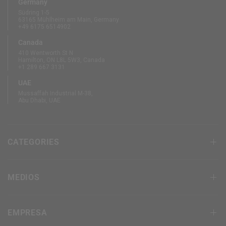
Germany
Südring 1-5
63165 Mühlheim am Main, Germany
+49 6175 6514902
Canada
410 Wentworth St N
Hamilton, ON L8L 5W3, Canada
+1 289 667 3131
UAE
Mussaffah Industrial M-38,
Abu Dhabi, UAE
CATEGORIES
MEDIOS
EMPRESA