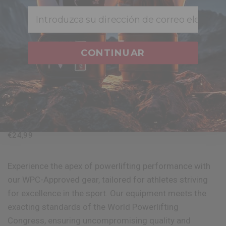
Email
CONTINUAR
VISTA RÁPIDA
RDX
VENDAS DE COMPRESIÓN
DE RODILLA BANDERA
AMERICANA K1 Certificado
OEKO-TEX® Standard 100
€24,99
Experience the apex of powerlifting performance with
our WPC-Approved gear, tailored for athletes striving
for excellence in the sport. Our equipment meets the
exacting standards of the World Powerlifting
Congress, ensuring uncompromising quality and