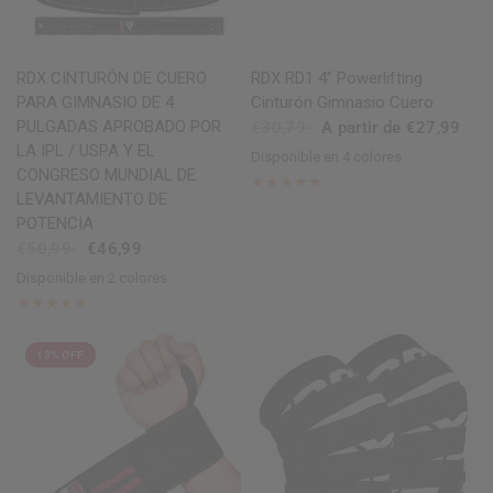
VISTA RÁPIDA
VISTA RÁPIDA
RDX
CINTURÓN DE CUERO
RDX
RD1 4” Powerlifting
PARA GIMNASIO DE 4
Cinturón Gimnasio Cuero
PULGADAS APROBADO POR
€30,79
A partir de €27,99
LA IPL / USPA Y EL
Disponible en 4 colores
Black
Red
Blue
White
CONGRESO MUNDIAL DE
LEVANTAMIENTO DE
POTENCIA
€50,99
€46,99
Disponible en 2 colores
Black
Brown
13% OFF