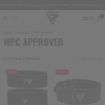
ntrenamiento activado para el nuevo trimestre: descubre nuestra colecci
0
ES
Hogar
/
Comercio
/
WPC Approved
WPC APPROVED
FILTRAR Y ORDENAR
11 PRODUCTOS
8% OFF
9% OFF