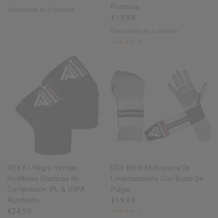
Potencia
Disponible en 5 colores
Red
Blue
Pink
Grey
White
€19,99
Disponible en 6 colores
Grey
Black
BlackGreen
BlackOrange
WhiteBlack
Army Green
VISTA RÁPIDA
VISTA RÁPIDA
RDX
K1 Negro Vendas
RDX
W3W Muñequera De
Rodilleras Elásticas de
Levantamiento Con Bucle De
Compresión IPL & USPA
Pulgar
Aprobado
€19,99
€24,99