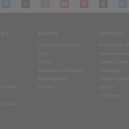
IES
MEDIOS
EMPRESA
Noticias corporativas
Programa de afi
Blog
Venta al por m
TV
RDX
Catalogo comer
Embajadores de marca
Tecnolog­a
Blog mayorista
Consulta comer
EN CASA
Podcast
Careers
Contctenos
E REGALO