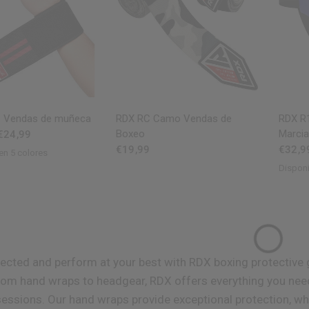
ISTA RÁPIDA
VISTA RÁPIDA
Vendas de muñeca
RDX
RC Camo Vendas de
RDX
R1
Boxeo
Marcia
€24,99
€19,99
€32,9
en 5 colores
nk
Grey
White
Disponi
Black
R
tected and perform at your best with
RDX
boxing protective 
rom hand wraps to headgear,
RDX
offers everything you nee
 sessions. Our hand wraps provide exceptional protection, w