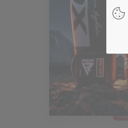
27% OF
V
RDX
F6 KA
Empeine
€47,99
Disponible 
Black
Gold
Re
13% OF