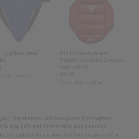
VISTA RÁPIDA
VISTA RÁPIDA
 Coquilla de Artes
RDX
T2 Peto Acolchado
les
Protector Acolchado De Karate
Certificado CE
9
€60,99
ble en 4 colores
ed
Blue
White
Disponible en 2 colores
RedBlue
WhiteBlack
gear—the ultimate defense against the toughest
d to stay safe and comfortable during intense
hile our padded knee braces and forearm pads offer