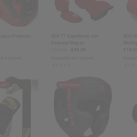
ISTA RÁPIDA
VISTA RÁPIDA
asco Protector
RDX
T1 Espinilleras con
RDX
Gu
Empeine Negras
Muñeq
€54,99
€49,99
€19,9
en 4 colores
Disponible en 3 colores
Disponi
ue
Pink
Black
Red
Blue
Full-Black
R
LLER
BEST SELLER