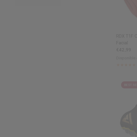
V
RDX
T1F C
Facial
€42,99
Disponible 
Black
Red
Bl
BEST SE