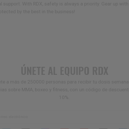
al support. With
RDX
, safety is always a priority. Gear up wit
otected by the best in the business!
ÚNETE AL EQUIPO
RDX
te a más de 250000 personas para recibir tu dosis semana
cias sobre MMA, boxeo y fitness, con un código de descuent
10%.
rreo electrónico