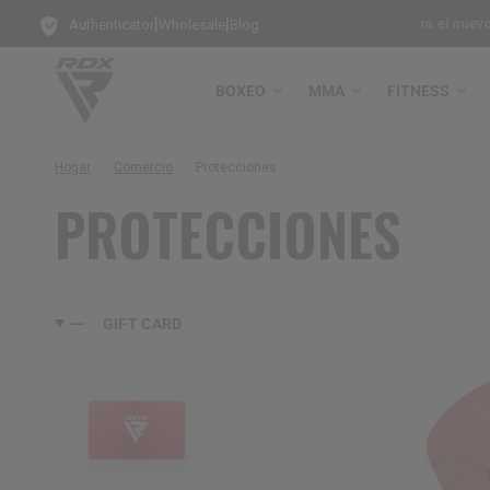
|
|
xeo de Pie!
Modo de entrenamiento activado para el nuevo trimest
Authenticator
Wholesale
Blog
BOXEO
MMA
FITNESS
Hogar
/
Comercio
/
Protecciones
PROTECCIONES
GIFT CARD