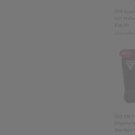
V
RDX
Guant
con Muñeq
€20,99
Disponible 
Red
Yello
Bl
NEW
V
RDX
SIB Es
Empeine 
Standard 1