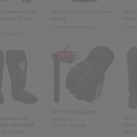
ISTA RÁPIDA
VISTA RÁPIDA
es Internos de Gel
RDX
F6 KARA Casco de Boxeo
RDX
Gu
uera de 75 cm
€39,99
€12,9
Disponible en 6 colores
Disponi
Black
Golden
Red
Pink
Silver
White
Black
R
en 5 colores
w
ue
Green
Orange
9% OFF
VISTA RÁPIDA
RDX
T15 Noir Guantes
ISTA RÁPIDA
pinilleras con
RDX
T1
Interiores
MMA OEKO-TEX®
Empei
€47,29
€42,99
00 certified
€66,9