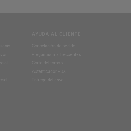
AYUDA AL CLIENTE
liacin
Cancelación de pedido
ayor
Preguntas ms frecuentes
cial
Carta del tamao
Autenticador
RDX
cial
Entrega del env­o