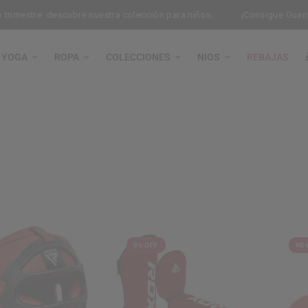
re: descubre nuestra colección para niños.
¡Consigue Guantes de S
YOGA
ROPA
COLECCIONES
NIOS
REBAJAS
9% OFF
NE