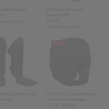
VISTA RÁPIDA
VISTA RÁPIDA
antes Interiores
RDX
SI Espinilleras con
Empeine MMA
9
€26,99
ble en 5 colores
ed
Blue
BlackGreen
BlackOrange
Disponible en 3 colores
Black
Red
Blue
13% OFF
VISTA RÁPIDA
VISTA RÁPIDA
5 Noir Espinilleras con
RDX
T15 Noir Casco de Boxeo
ne Negro
con Protector de Mejillas
9
€77,04
€66,99