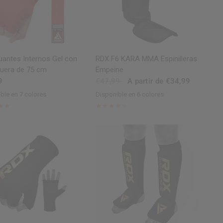
VISTA RÁPIDA
VISTA RÁPIDA
antes Internos Gel con
RDX
F6 KARA MMA Espinilleras
uera de 75 cm
Empeine
9
€47,99
A partir de €34,99
ble en 7 colores
Disponible en 6 colores
ed
Black
Blue
Pink
Army Green
Grey
Black
Golden
Red
Pink
Silver
White