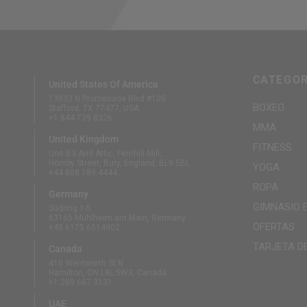
CATEGOR
United States Of America
13833 N Promenade Blvd #100
BOXEO
Stafford, TX 77477, USA
+1 844 739 8326
MMA
United Kingdom
FITNESS
Unit B3 And Attic, Fernhill Mill,
Hornby Street, Bury, England, BL9 5BL
YOGA
+44 808 189 4444
ROPA
Germany
GIMNASIO 
Südring 1-5
63165 Mühlheim am Main, Germany
OFERTAS
+49 6175 6514902
TARJETA D
Canada
410 Wentworth St N
Hamilton, ON L8L 5W3, Canada
+1 289 667 3131
UAE