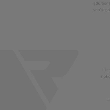
addition
you're pr
Úne
noti
Co