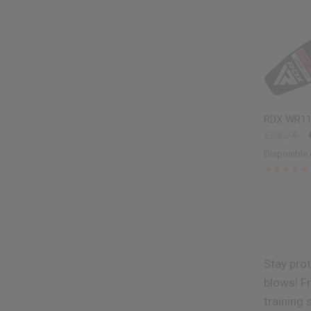
V
RDX
WR11 
€28,74
Disponible 
Red
Blue
Pi
Stay pro
blows! F
training