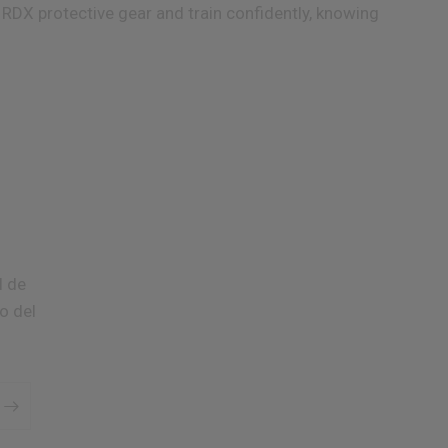
h
RDX
protective gear and train confidently, knowing
l de
o del