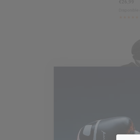
€26,99
Disponible 
Black
Blue
Pi
V
RDX
3W P
€22,99
Disponible 
Black
Blue
Bl