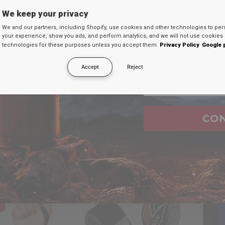
TU D
We keep your privacy
F
BES
Ingresa tu c
We and our partners, including Shopify, use cookies and other technologies to per
your experience, show you ads, and perform analytics, and we will not use cookies 
continuación par
technologies for these purposes unless you accept them.
Privacy Policy
Google 
secreto en tu
Accept
Reject
Email
CO
ISTA RÁPIDA
VISTA RÁPIDA
RA MMA Espinilleras
RDX
RB Set de Vendas de
RDX
K1
Boxeo Profesional Nuevo
X
A partir de €34,99
€30,99
€12,9
en 5 colores
Disponible en 2 colores
en
d
Pink
White
Black
Red Black Blue
F