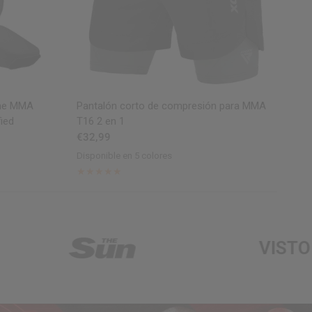
VISTA RÁPIDA
ine MMA
Pantalón corto de compresión para MMA
RD
ied
T16 2 en 1
€2
€32,99
Dis
Bl
Disponible en 5 colores
Black
Red
Green
Grey
Army Green
VISTO EN