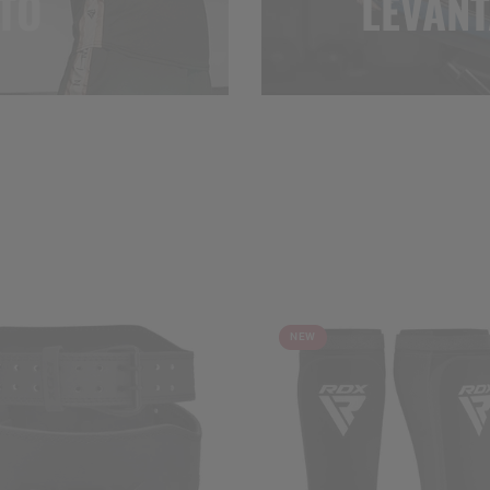
TO
LEVANT
NEW