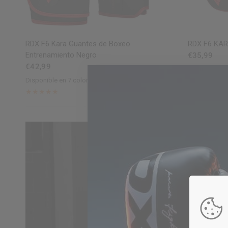
VISTA RÁPIDA
RDX F6 Kara Guantes de Boxeo
RDX F6 KA
Entrenamiento Negro
€35,99
€42,99
Disponible en
Black
Golden
Red
B
Disponible en 7 colores
Black
Golden
Red
Blue
Green
Silver
White