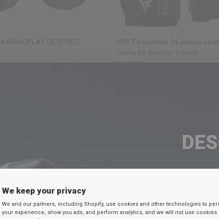
VISTA RÁPIDA
VISTA RÁPIDA
RA MANOPLAS DE BOXEO
RDX F4 Guantes De Boxeo Spar
Cierre De Gancho Y Bucle
€47,99
 7 colores
lue
Pink
Silver
White
Disponible en 7 colores
Black
Golden
Red
Blue
Pink
Grey
MAROON
DE
TU D
We keep your privacy
Ingresa tu c
We and our partners, including Shopify, use cookies and other technologies to per
your experience, show you ads, and perform analytics, and we will not use cookies 
continuación par