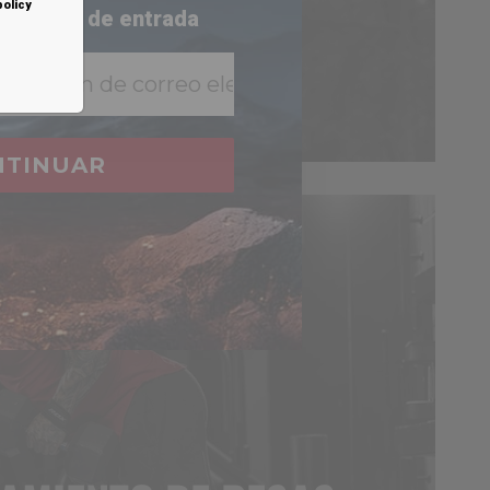
policy
 bandeja de entrada
ROPA
NTINUAR