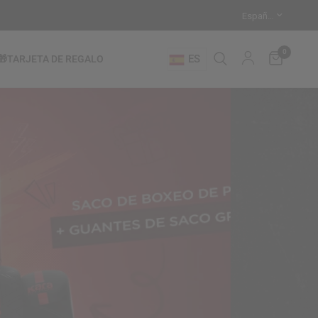
0
ES
🎁TARJETA DE REGALO