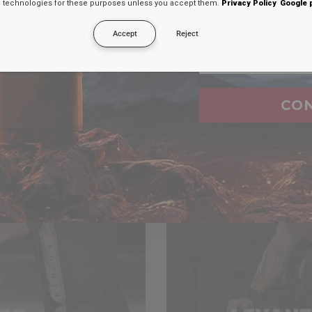
technologies for these purposes unless you accept them.
Privacy Policy
Google 
secreto en tu
Accept
Reject
Email
CO