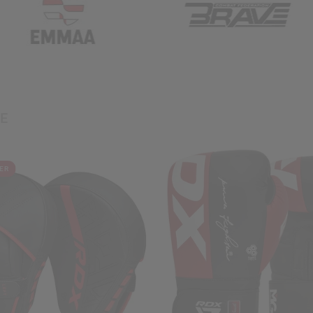
E
LER