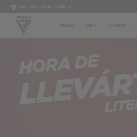
|
|
Authenticator
Wholesale
Blog
BOXEO
MMA
FITNESS