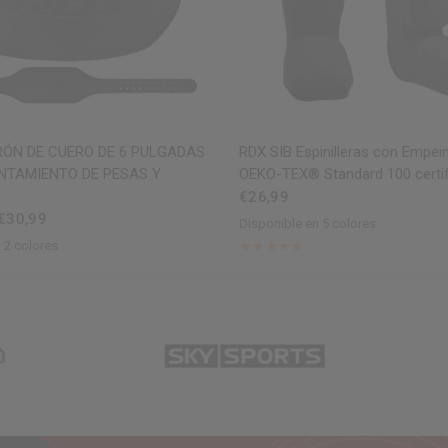
VISTA RÁPIDA
VISTA RÁPIDA
RÓN DE CUERO DE 6 PULGADAS
RDX SIB Espinilleras con Empe
NTAMIENTO DE PESAS Y
OEKO-TEX® Standard 100 certif
€26,99
 €30,99
Disponible en 5 colores
Black
Blue
Pink
White
Red
 2 colores
olden