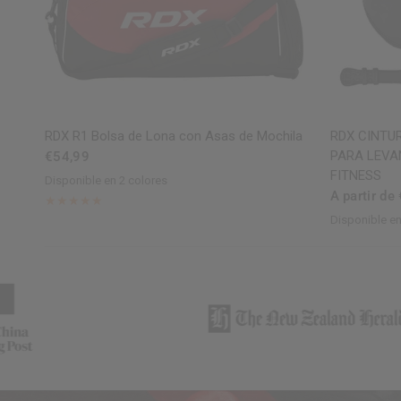
VISTA RÁPIDA
RDX R1 Bolsa de Lona con Asas de Mochila
RDX CINTU
PARA LEVA
€54,99
FITNESS
Disponible en 2 colores
WhiteBlack
RedBlack
A partir de
Disponible en
Black
BlackG