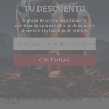
TU DESCUENTO
¿están seguros los datos de mi tarjeta de crédito
cuando compro en el sitio web de
RDX
?
Ingresa tu correo electrónico a
continuación para recibir un descuento
¿ofrece
RDX
alguna garantía por las compras que
secreto en tu bandeja de entrada
realice?
Email
¿es seguro para mí hacer pedidos en línea con
RDX
?
CONTINUAR
¿cómo puedo ver lo que hay en mi cesta de la
compra?
¿cuándo se realiza el cargo en mi tarjeta de
crédito?
¿mi dirección de facturación tiene que coincidir
con la dirección registrada en mi tarjeta de
crédito?