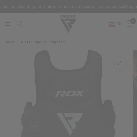
ento activado para el nuevo trimestre: descubre nuestra colección para 
0
ES
Hogar
/
RDX
T4 Peto de Entrenador