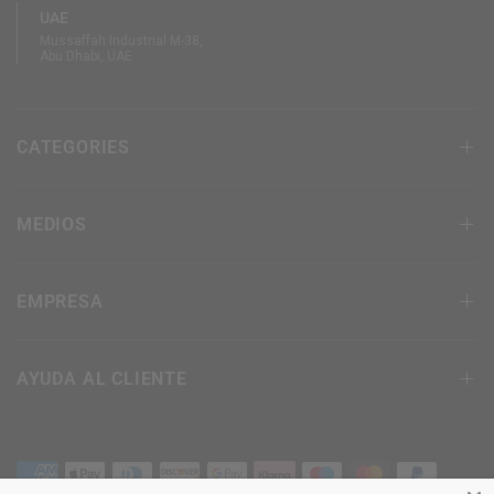
UAE
Mussaffah Industrial M-38,
Abu Dhabi, UAE
CATEGORIES
MEDIOS
EMPRESA
AYUDA AL CLIENTE