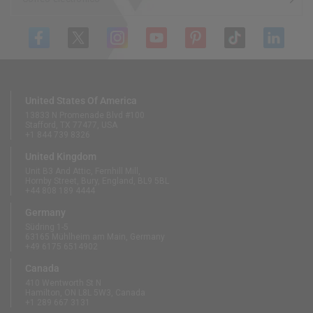
United States Of America
13833 N Promenade Blvd #100
Stafford, TX 77477, USA
+1 844 739 8326
United Kingdom
Unit B3 And Attic, Fernhill Mill,
Hornby Street, Bury, England, BL9 5BL
+44 808 189 4444
Germany
Südring 1-5
63165 Mühlheim am Main, Germany
+49 6175 6514902
Canada
410 Wentworth St N
Hamilton, ON L8L 5W3, Canada
+1 289 667 3131